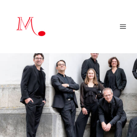
Inicio
Artistas
Agenda 2025 – 2026
Críticas y reseñas
Principales programadores
Artistas colaboradores
Contacto
EN
mendialduamusic@gmail.com