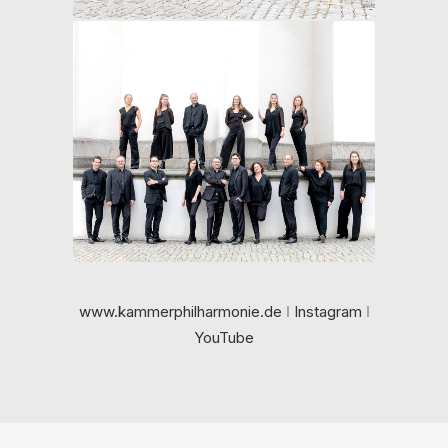
© Neda Navaee
www.kammerphilharmonie.de
ǀ
Instagram
ǀ
YouTube