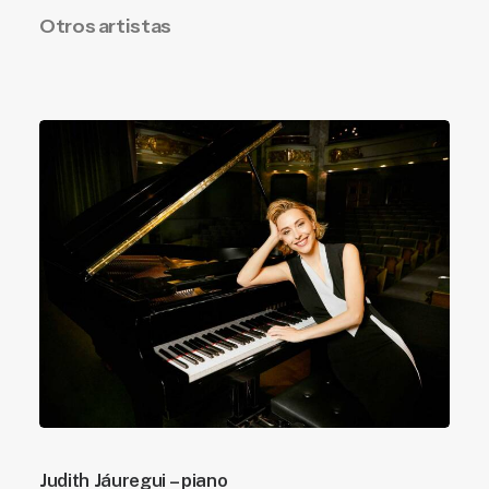
Otros artistas
Judith Jáuregui – piano
Lu