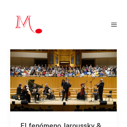
Inicio
Mendialdua Music
Artistas
Agenda
Críticas y reseñas
Artistas colaboradores
Programadores
Contacto
EN
mendialduamusic@gmail.com
El fenómeno Jaroussky &