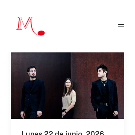
Inicio
Mendialdua Music
Artistas
Agenda
Críticas y reseñas
Artistas colaboradores
Programadores
Contacto
EN
mendialduamusic@gmail.com
Lunes 22 de junio, 2026.