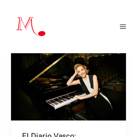
Inicio
Mendialdua Music
Artistas
Agenda
Críticas y reseñas
Artistas colaboradores
Programadores
Contacto
EN
mendialduamusic@gmail.com
El Diario Vasco: