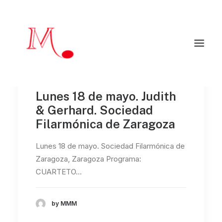
Inicio
Lunes 18 de mayo. Judith
Mendialdua Music
& Gerhard. Sociedad
Artistas
Agenda
Filarmónica de Zaragoza
Críticas y reseñas
Artistas colaboradores
Programadores
Lunes 18 de mayo. Sociedad Filarmónica de
Contacto
Zaragoza, Zaragoza Programa:
CUARTETO…
EN
mendialduamusic@gmail.com
by MMM