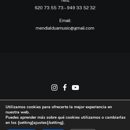
Tels:
620 73 55 73 – 949 33 52 32
Email:
mendialduamusic@gmail.com
2026 © Mendialdua Music. Todos los derechos reservados ǀ
Aviso
Utilizamos cookies para ofrecerte la mejor experiencia en
Legal y Política de Privacidad
ǀ
Política de Cookies
nuestra web.
Puedes aprender más sobre qué cookies utilizamos o cambiarlas
en los {setting]ajustes{/setting].