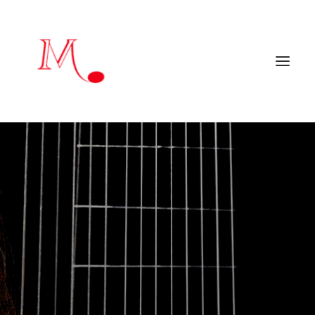
Inicio
Mendialdua Music
Artistas
Agenda
Críticas y reseñas
Artistas colaboradores
Programadores
Contacto
EN
mendialduamusic@gmail.com