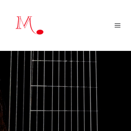
Inicio
Mendialdua Music
Artistas
Agenda
Críticas y reseñas
Artistas colaboradores
Programadores
Contacto
EN
mendialduamusic@gmail.com