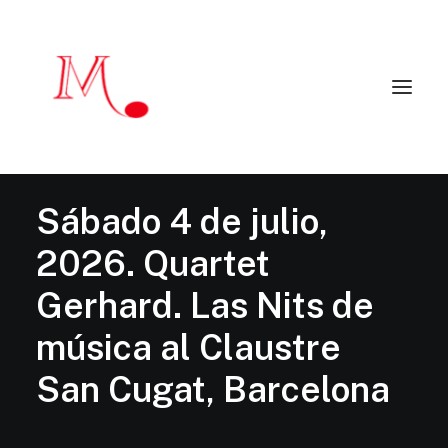
Inicio
Artistas
Sábado 4 de julio,
Agenda 2025 – 2026
Críticas y reseñas
2026. Quartet
Principales programadores
Artistas colaboradores
Contacto
Gerhard. Las Nits de
música al Claustre
EN
San Cugat, Barcelona
mendialduamusic@gmail.com