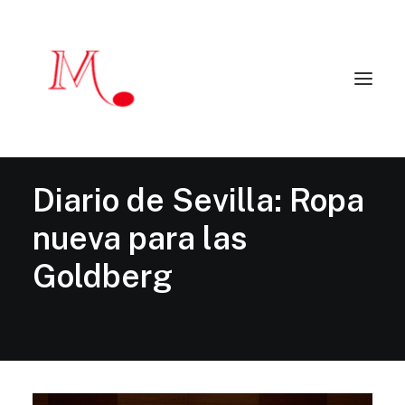
Inicio
Artistas
Diario de Sevilla: Ropa
Agenda 2025 – 2026
Críticas y reseñas
nueva para las
Principales programadores
Artistas colaboradores
Contacto
Goldberg
EN
mendialduamusic@gmail.com